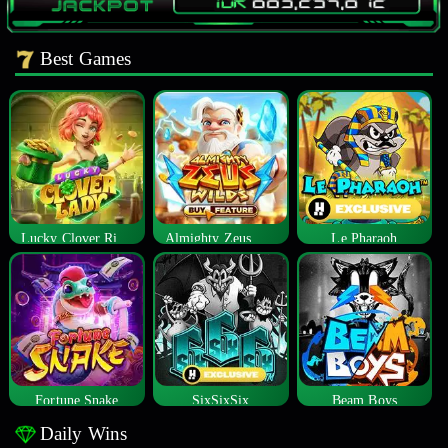
Best Games
Lucky Clover Riches
Almighty Zeus Wilds™
Le Pharaoh
Fortune Snake
SixSixSix
Beam Boys
Daily Wins