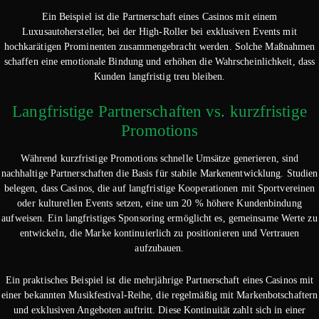
Ein Beispiel ist die Partnerschaft eines Casinos mit einem
Luxusautohersteller, bei der High-Roller bei exklusiven Events mit
hochkarätigen Prominenten zusammengebracht werden. Solche Maßnahmen
schaffen eine emotionale Bindung und erhöhen die Wahrscheinlichkeit, dass
Kunden langfristig treu bleiben.
Langfristige Partnerschaften vs. kurzfristige
Promotions
Während kurzfristige Promotions schnelle Umsätze generieren, sind
nachhaltige Partnerschaften die Basis für stabile Markenentwicklung. Studien
belegen, dass Casinos, die auf langfristige Kooperationen mit Sportvereinen
oder kulturellen Events setzen, eine um 20 % höhere Kundenbindung
aufweisen. Ein langfristiges Sponsoring ermöglicht es, gemeinsame Werte zu
entwickeln, die Marke kontinuierlich zu positionieren und Vertrauen
aufzubauen.
Ein praktisches Beispiel ist die mehrjährige Partnerschaft eines Casinos mit
einer bekannten Musikfestival-Reihe, die regelmäßig mit Markenbotschaftern
und exklusiven Angeboten auftritt. Diese Kontinuität zahlt sich in einer