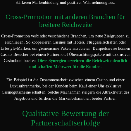
stärkeren Markenbindung und positiver Wahrnehmung aus.
Cross-Promotion mit anderen Branchen für
breitere Reichweite
Cross-Promotion verbindet verschiedene Branchen, um neue Zielgruppen zu
erschließen. So kooperieren Casinos mit Hotels, Fluggesellschaften oder
Lifestyle-Marken, um gemeinsame Pakete anzubieten. Beispielsweise können
Casino-Besucher bei einem Partnerhotel Übernachtungspakete mit exklusiven
Casinoboni buchen.
Diese Synergien erweitern die Reichweite deutlich
und schaffen Mehrwert für die Kunden.
Ein Beispiel ist die Zusammenarbeit zwischen einem Casino und einer
Luxusuhrenmarke, bei der Kunden beim Kauf einer Uhr exklusive
Casinogutscheine erhalten. Solche Maßnahmen steigern die Attraktivität des
Angebots und fördern die Markenbekanntheit beider Partner.
Qualitative Bewertung der
Partnerschaftserfolge