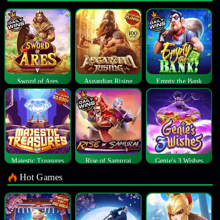
Sword of Ares
Asgardian Rising
Empty the Bank
Majestic Treasures
Rise of Samurai
Genie's 3 Wishes
Hot Games