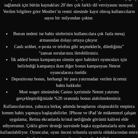
sağlamak için bütün kaynakları 20’den çok farklı dil versiyasını sunuyor.
Verilen bilgilere göre Mostbet’in resmi sitesinde kayıt olmuş kullanıcıların
sayısı bir milyondan çoktur.
Bunun nedeni ise bahis sitelerinin kullanıcılara çok fazla mesaj
atmasından dolayı ortaya çıkıyor.
Canlı sohbet, e-posta ve telefon gibi seçeneklerle, dilediğiniz”
“zaman sorularınızı iletebilirsiniz.
İlk added bonus kampanyası sitenin spor bahisleri oyuncuları için
belirlediği kampanya iken diğer bonus kampanyası Netent
oyuncularına özeldir.
Depozitosuz bonus, herhangi bir para yatırmadan verilen ücretsiz
bahis hakkıdır.
Most wager sitesindeki Casino içerisinde Netent yatırımı
gerçekleştirdiğinizde %20 oranında bonus alabilmektesiniz.
Kullanıcılarımız, yalnızca birkaç adımda hesaplarını oluşturabilir empieza
hemen bahis yapmaya başlayabilirler. IPhone ve iPad’de mükemmel çalışan
uygulama, Retina ekranlarda kristal netliğinde görüntü kalitesi elde
ediyorsunuz. Çoklu görev desteği sayesinde başka uygulamalarla aynı anda
kullanılabiliyor. Oyuncular, oyun öncesi tohumla uyumlu olduklarından emin