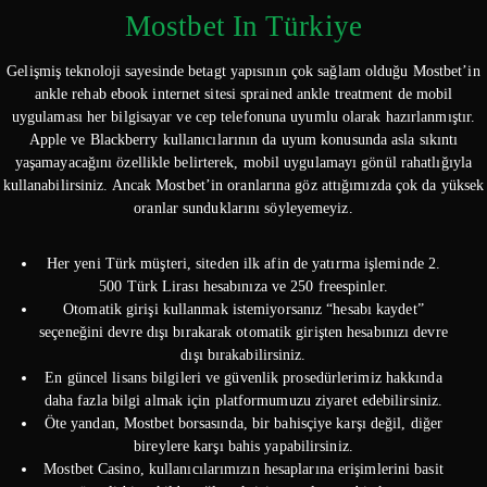
Mostbet In Türkiye
Gelişmiş teknoloji sayesinde betagt yapısının çok sağlam olduğu Mostbet’in
ankle rehab ebook internet sitesi sprained ankle treatment de mobil
uygulaması her bilgisayar ve cep telefonuna uyumlu olarak hazırlanmıştır.
Apple ve Blackberry kullanıcılarının da uyum konusunda asla sıkıntı
yaşamayacağını özellikle belirterek, mobil uygulamayı gönül rahatlığıyla
kullanabilirsiniz. Ancak Mostbet’in oranlarına göz attığımızda çok da yüksek
oranlar sunduklarını söyleyemeyiz.
Her yeni Türk müşteri, siteden ilk afin de yatırma işleminde 2.
500 Türk Lirası hesabınıza ve 250 freespinler.
Otomatik girişi kullanmak istemiyorsanız “hesabı kaydet”
seçeneğini devre dışı bırakarak otomatik girişten hesabınızı devre
dışı bırakabilirsiniz.
En güncel lisans bilgileri ve güvenlik prosedürlerimiz hakkında
daha fazla bilgi almak için platformumuzu ziyaret edebilirsiniz.
Öte yandan, Mostbet borsasında, bir bahisçiye karşı değil, diğer
bireylere karşı bahis yapabilirsiniz.
Mostbet Casino, kullanıcılarımızın hesaplarına erişimlerini basit