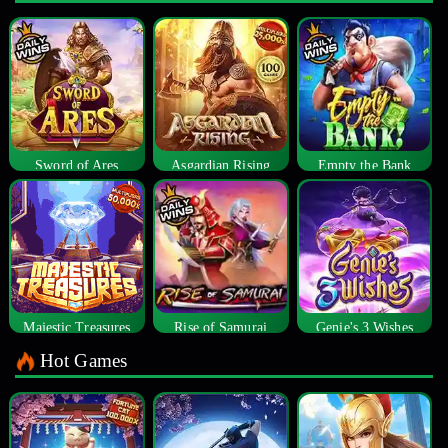
Sword of Ares
Asgardian Rising
Empty the Bank
Majestic Treasures
Rise of Samurai
Genie's 3 Wishes
Hot Games