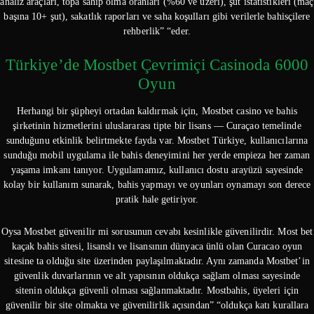
analiz araçları, topa sahip olma oranları (%60 ve üzeri), şut istatistikleri (maç
başına 10+ şut), sakatlık raporları ve saha koşulları gibi verilerle bahisçilere
rehberlik” “eder.
Türkiye’de Mostbet Çevrimiçi Casinoda 6000
Oyun
Herhangi bir şüpheyi ortadan kaldırmak için, Mostbet casino ve bahis
şirketinin hizmetlerini uluslararası tipte bir lisans — Curaçao temelinde
sunduğunu etkinlik belirtmekte fayda var. Mostbet Türkiye, kullanıcılarına
sunduğu mobil uygulama ile bahis deneyimini her yerde empieza her zaman
yaşama imkanı tanıyor. Uygulamamız, kullanıcı dostu arayüzü sayesinde
kolay bir kullanım sunarak, bahis yapmayı ve oyunları oynamayı son derece
pratik hale getiriyor.
Oysa Mostbet güvenilir mi sorusunun cevabı kesinlikle güvenilirdir. Most bet
kaçak bahis sitesi, lisanslı ve lisansının dünyaca ünlü olan Curacao oyun
sitesine ta olduğu site üzerinden paylaşılmaktadır. Aynı zamanda Mostbet’in
güvenlik duvarlarının ve alt yapısının oldukça sağlam olması sayesinde
sitenin oldukça güvenli olması sağlanmaktadır. Mostbahis, üyeleri için
güvenilir bir site olmakta ve güvenilirlik açısından” “oldukça katı kurallara