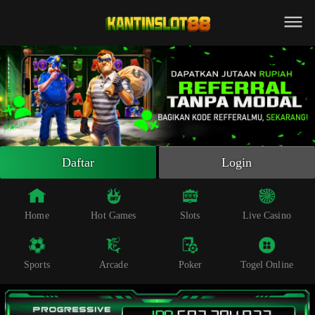
Beranda
Slot Online
Live Casino
Sportsbook
Arcade
Togel Online
Daftar
Login
Poker
Whatsapp
Home
Hot Games
Slots
Live Casino
Telegram
Sports
Arcade
Poker
Togel Online
Livechat