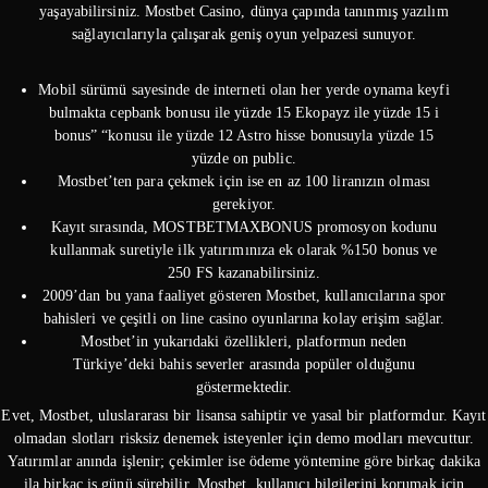
yaşayabilirsiniz. Mostbet Casino, dünya çapında tanınmış yazılım
sağlayıcılarıyla çalışarak geniş oyun yelpazesi sunuyor.
Mobil sürümü sayesinde de interneti olan her yerde oynama keyfi
bulmakta cepbank bonusu ile yüzde 15 Ekopayz ile yüzde 15 i
bonus” “konusu ile yüzde 12 Astro hisse bonusuyla yüzde 15
yüzde on public.
Mostbet’ten para çekmek için ise en az 100 liranızın olması
gerekiyor.
Kayıt sırasında, MOSTBETMAXBONUS promosyon kodunu
kullanmak suretiyle ilk yatırımınıza ek olarak %150 bonus ve
250 FS kazanabilirsiniz.
2009’dan bu yana faaliyet gösteren Mostbet, kullanıcılarına spor
bahisleri ve çeşitli on line casino oyunlarına kolay erişim sağlar.
Mostbet’in yukarıdaki özellikleri, platformun neden
Türkiye’deki bahis severler arasında popüler olduğunu
göstermektedir.
Evet, Mostbet, uluslararası bir lisansa sahiptir ve yasal bir platformdur. Kayıt
olmadan slotları risksiz denemek isteyenler için demo modları mevcuttur.
Yatırımlar anında işlenir; çekimler ise ödeme yöntemine göre birkaç dakika
ila birkaç iş günü sürebilir. Mostbet, kullanıcı bilgilerini korumak için