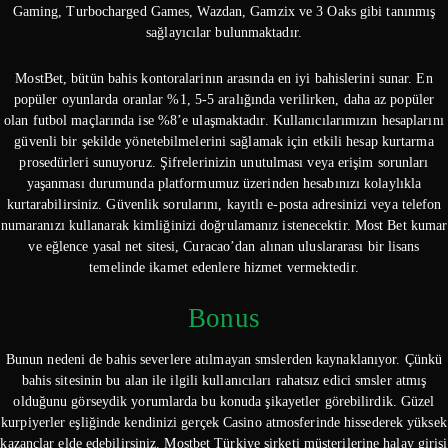
Gaming, Turbocharged Games, Wazdan, Gamzix ve 3 Oaks gibi tanınmış
sağlayıcılar bulunmaktadır.
MostBet, bütün bahis kontoralarinın arasında en iyi bahislerini sunar. En
popüler oyunlarda oranlar %1, 5-5 aralığında verilirken, daha az popüler
olan futbol maçlarında ise %8’e ulaşmaktadır. Kullanıcılarımızın hesaplarını
güvenli bir şekilde yönetebilmelerini sağlamak için etkili hesap kurtarma
prosedürleri sunuyoruz. Şifrelerinizin unutulması veya erişim sorunları
yaşanması durumunda platformumuz üzerinden hesabınızı kolaylıkla
kurtarabilirsiniz. Güvenlik sorularını, kayıtlı e-posta adresinizi veya telefon
numaranızı kullanarak kimliğinizi doğrulamanız istenecektir. Most Bet kumar
ve eğlence yasal net sitesi, Curacao’dan alınan uluslararası bir lisans
temelinde ikamet edenlere hizmet vermektedir.
Bonus
Bunun nedeni de bahis severlere atılmayan smslerden kaynaklanıyor. Çünkü
bahis sitesinin bu alan ile ilgili kullanıcıları rahatsız edici smsler atmış
olduğunu görseydik yorumlarda bu konuda şikayetler görebilirdik. Güzel
kurpiyerler eşliğinde kendinizi gerçek Casino atmosferinde hissederek yüksek
kazançlar elde edebilirsiniz. Mostbet Türkiye şirketi müşterilerine halay girişi