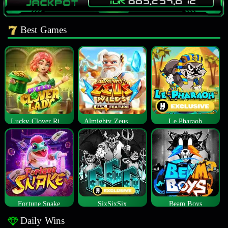
Best Games
Lucky Clover Riches
Almighty Zeus Wilds™
Le Pharaoh
Fortune Snake
SixSixSix
Beam Boys
Daily Wins