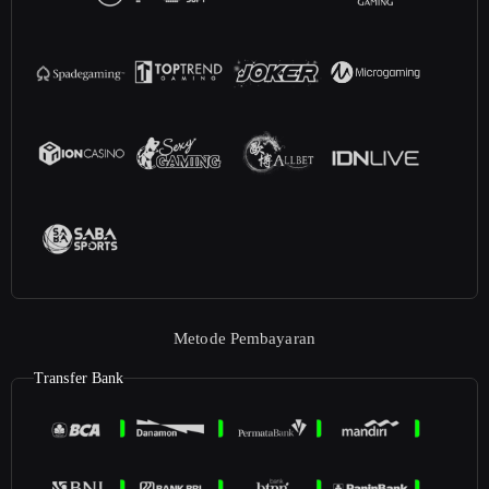
Metode Pembayaran
Transfer Bank