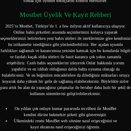
olmak için oyunun sonuçlarını kontrol edebilirler.
Mostbet Üyelik Ve Kayıt Rehberi
2025’te Mostbet, Türkiye’de 1. a few milyon aktif kullanıcıya ulaşıyor.
Online bahis şirketleri arasında seçimlerimizi kolayca yaparak
seçeneklerimizi belirlerken yeni bahis siteleri ile isteklerimize göre kendimizi
bu istikamette istediğimiz gibi yönlendirebiliriz. Her açıdan uyumlu
farklıkları sağlamak ve kazancımıza yenisini katmak için bu konularda bilgili
ve faydalı kaçak iddia siteleri ile basit kazanca çok yakın zamanda
erişebiliriz. Canlı bahis seçeneklerini izleyerek Onlar hakkında yorum
yapabilir ve en iddialı olduğunuz dalda bahis oynama olanağı da
bulabilirsiniz. Ve en beğenilen mücadelelere da dilediğiniz miktarları ortaya
koyarak daha yüksek bir gelir de sağlamış olabileceksiniz. Böylelikle sizler
para artık bu alan da yapacağınız çalışmalar ile beraber daha hızlı bir şekil de
kullanım sistemlerini geliştirebileceksiniz.
On yıldan çok onlayn kumar pazarında tecrübesi ile MostBet
kendini dürüst bukmeker şirketi gibi göstermiştir.
Ülkenizdeki resmi MostBet web sitesine nasıl erişeceğinizi ve
kayıt ekranına nasıl erişeceğinizi öğrenin.