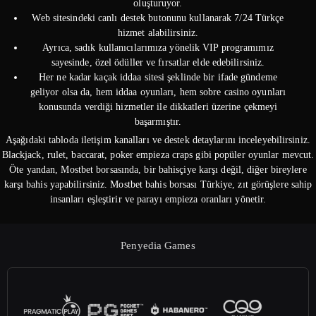
oluşturuyor.
Web sitesindeki canlı destek butonunu kullanarak 7/24 Türkçe
hizmet alabilirsiniz.
Ayrıca, sadık kullanıcılarımıza yönelik VIP programımız
sayesinde, özel ödüller ve fırsatlar elde edebilirsiniz.
Her ne kadar kaçak iddaa sitesi şeklinde bir ifade gündeme
geliyor olsa da, hem iddaa oyunları, hem sobre casino oyunları
konusunda verdiği hizmetler ile dikkatleri üzerine çekmeyi
başarmıştır.
Aşağıdaki tabloda iletişim kanalları ve destek detaylarını inceleyebilirsiniz.
Blackjack, rulet, baccarat, poker empieza craps gibi popüler oyunlar mevcut.
Öte yandan, Mostbet borsasında, bir bahisçiye karşı değil, diğer bireylere
karşı bahis yapabilirsiniz. Mostbet bahis borsası Türkiye, zıt görüşlere sahip
insanları eşleştirir ve parayı empieza oranları yönetir.
Penyedia Games