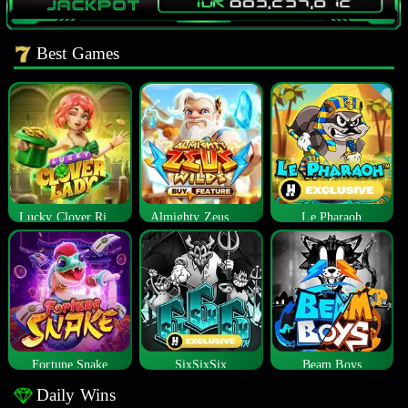
Best Games
Lucky Clover Riches
Almighty Zeus Wilds™
Le Pharaoh
Fortune Snake
SixSixSix
Beam Boys
Daily Wins