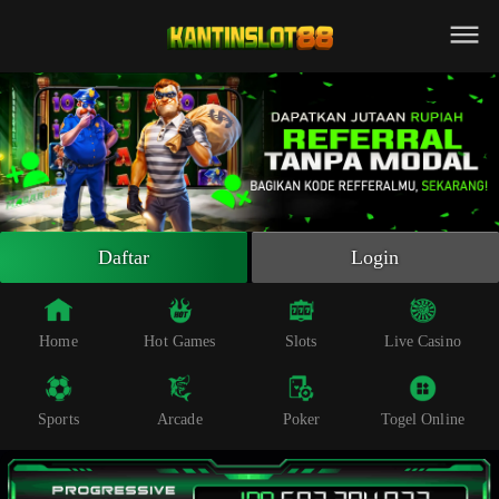
Beranda
Slot Online
Live Casino
Sportsbook
Arcade
Togel Online
Daftar
Login
Poker
Whatsapp
Home
Hot Games
Slots
Live Casino
Telegram
Sports
Arcade
Poker
Togel Online
Livechat