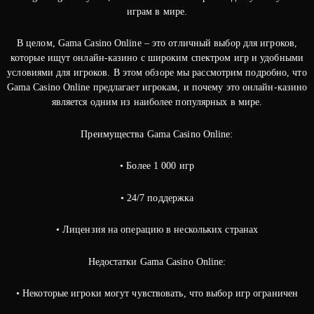
играм в мире.
В целом, Gama Casino Online – это отличный выбор для игроков,
которые ищут онлайн-казино с широким спектром игр и удобными
условиями для игроков. В этом обзоре мы рассмотрим подробно, что
Gama Casino Online предлагает игрокам, и почему это онлайн-казино
является одним из наиболее популярных в мире.
Преимущества Gama Casino Online:
• Более 1 000 игр
• 24/7 поддержка
• Лицензия на операцию в нескольких странах
Недостатки Gama Casino Online:
• Некоторые игроки могут чувствовать, что выбор игр ограничен