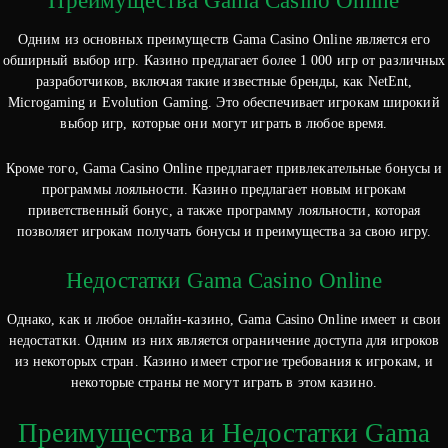
Преимущества Gama Casino Online
Одним из основных преимуществ Gama Casino Online является его
обширный выбор игр. Казино предлагает более 1 000 игр от различных
разработчиков, включая такие известные бренды, как NetEnt,
Microgaming и Evolution Gaming. Это обеспечивает игрокам широкий
выбор игр, которые они могут играть в любое время.
Кроме того, Gama Casino Online предлагает привлекательные бонусы и
программы лояльности. Казино предлагает новым игрокам
приветственный бонус, а также программу лояльности, которая
позволяет игрокам получать бонусы и преимущества за свою игру.
Недостатки Gama Casino Online
Однако, как и любое онлайн-казино, Gama Casino Online имеет и свои
недостатки. Одним из них является ограничение доступа для игроков
из некоторых стран. Казино имеет строгие требования к игрокам, и
некоторые страны не могут играть в этом казино.
Преимущества и Недостатки Gama