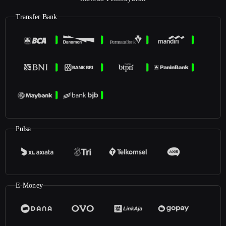
Transfer Bank
Pulsa
E-Money