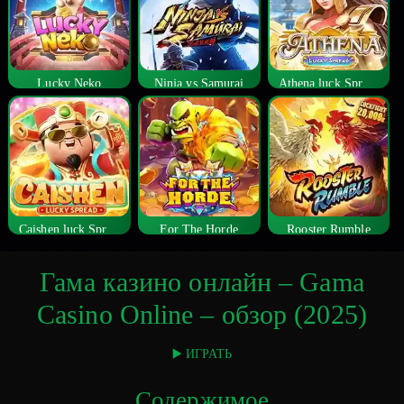
Lucky Neko
Ninja vs Samurai
Athena luck Spread
Caishen luck Spread
For The Horde
Rooster Rumble
Гама казино онлайн – Gama
Casino Online – обзор (2025)
▶️ ИГРАТЬ
Содержимое