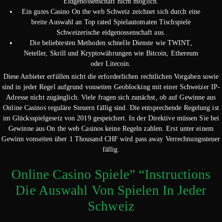
Eidgenossenschaft nicht möglich.
Ein gutes Casino On the web Schweiz zeichnet sich durch eine
breite Auswahl an Top rated Spielautomaten Tischspiele
Schweizerische eidgenossenschaft aus.
Die beliebtesten Methoden schnelle Dienste wie TWINT,
Neteller, Skrill und Kryptowährungen wie Bitcoin, Ethereum
oder Litecoin.
Diese Anbieter erfüllen nicht die erforderlichen rechtlichen Vorgaben sowie
sind in jeder Regel aufgrund vonseiten Geoblocking mit einer Schweizer IP-
Adresse nicht zugänglich. Viele fragen sich zunächst, ob auf Gewinne aus
Online Casinos reguläre Steuern fällig sind. Die entsprechende Regelung ist
im Glücksspielgesetz von 2019 gespeichert. In der Direktive müssen Sie bei
Gewinne aus On the web Casinos keine Regeln zahlen. Erst unter einem
Gewinn vonseiten über 1 Thousand CHF wird pass away Verrechnungssteuer
fällig.
Online Casino Spiele” “Instructions
Die Auswahl Von Spielen In Jeder
Schweiz