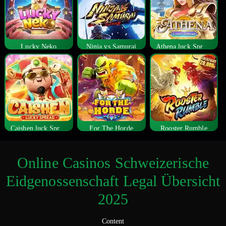
Lucky Neko
Ninja vs Samurai
Athena luck Spread
Caishen luck Spread
For The Horde
Rooster Rumble
Online Casinos Schweizerische
Eidgenossenschaft Legal Übersicht
2025
Content