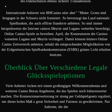
des Datenschutzes ebenso sicherer Transaktionen.
Internationale Anbieter wie 888Casino oder aber” “Mister. Green sind
hingegen in der Schweiz nicht lizenziert. So bevorzugt das Land nationale
Spielbanken, die auch offline Standorte anbieten. So sind immer
beispielsweise die Internet casinos Meyrin und Lugano weiterhin berechtigt,
Online Casino-Spiele zu betreiben. April, die Konzessionen der Casinos
vonseiten Lugano und Meyrin verlängert. Damit können letztere Online
Casino Zeitvertreib anbieten, sobald die entsprechenden Möglichkeiten von
der Eidgenössischen Spielbankenkommission (ESBK) grünes Licht erhalten
besitzen.
Überblick Über Verschiedene Legale
Glücksspieloptionen
Viele Anbieter locken mit einem großzügigen Willkommensbonus und
weiteren Casino Bonus Angeboten, die das Spielen noch lohnenswerter
machen. Die Konzessionserweiterung ist streng per Geldspielgesetz reguliert,
um dieses hohes Maß a great Sicherheit und Fairness zu gewährleisten. Nur
Anbieter, die die