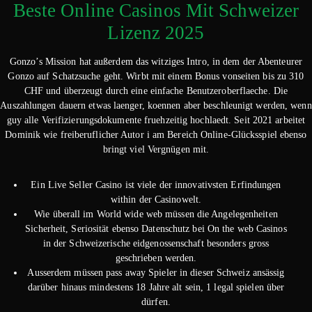
Beste Online Casinos Mit Schweizer
Lizenz 2025
Gonzo’s Mission hat außerdem das witziges Intro, in dem der Abenteurer
Gonzo auf Schatzsuche geht. Wirbt mit einem Bonus vonseiten bis zu 310
CHF und überzeugt durch eine einfache Benutzeroberflaeche. Die
Auszahlungen dauern etwas laenger, koennen aber beschleunigt werden, wenn
guy alle Verifizierungsdokumente fruehzeitig hochlaedt. Seit 2021 arbeitet
Dominik wie freiberuflicher Autor i am Bereich Online-Glücksspiel ebenso
bringt viel Vergnügen mit.
Ein Live Seller Casino ist viele der innovativsten Erfindungen
within der Casinowelt.
Wie überall im World wide web müssen die Angelegenheiten
Sicherheit, Seriosität ebenso Datenschutz bei On the web Casinos
in der Schweizerische eidgenossenschaft besonders gross
geschrieben werden.
Ausserdem müssen pass away Spieler in dieser Schweiz ansässig
darüber hinaus mindestens 18 Jahre alt sein, 1 legal spielen über
dürfen.