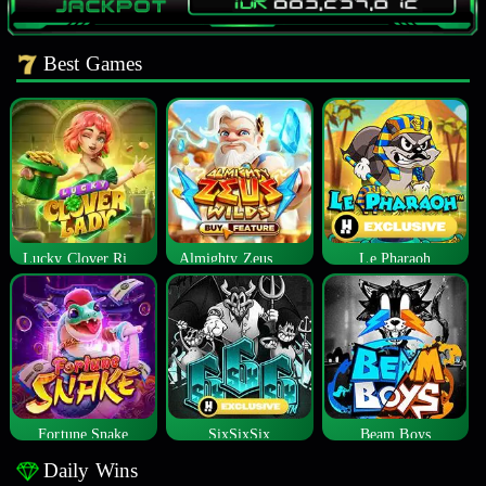
Best Games
Lucky Clover Riches
Almighty Zeus Wilds™
Le Pharaoh
Fortune Snake
SixSixSix
Beam Boys
Daily Wins