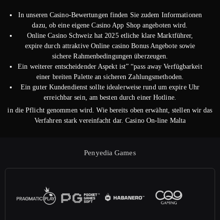
In unseren Casino-Bewertungen finden Sie zudem Informationen
dazu, ob eine eigene Casino App Shop angeboten wird.
Online Casino Schweiz hat 2025 etliche klare Marktführer,
expire durch attraktive Online casino Bonus Angebote sowie
sichere Rahmenbedingungen überzeugen.
Ein weiterer entscheidender Aspekt ist” “pass away Verfügbarkeit
einer breiten Palette an sicheren Zahlungsmethoden.
Ein guter Kundendienst sollte idealerweise rund um expire Uhr
erreichbar sein, am besten durch einer Hotline.
in die Pflicht genommen wird. Wie bereits oben erwähnt, stellen wir das
Verfahren stark vereinfacht dar. Casino On-line Malta
Penyedia Games