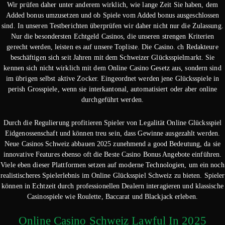
Wir prüfen daher unter anderem wirklich, wie lange Zeit Sie haben, dem
Added bonus umzusetzen und ob Spiele vom Added bonus ausgeschlossen
sind. In unseren Testberichten überprüfen wir daher nicht nur die Zulassung.
Nur die besondersten Echtgeld Casinos, die unseren strengen Kriterien
gerecht werden, leisten es auf unsere Topliste. Die Casino. ch Redakteure
beschäftigen sich seit Jahren mit dem Schweizer Glücksspielmarkt. Sie
kennen sich nicht wirklich mit dem Online Casino Gesetz aus, sondern sind
im übrigen selbst aktive Zocker. Eingeordnet werden jene Glücksspiele in
perish Grosspiele, wenn sie interkantonal, automatisiert oder aber online
durchgeführt werden.
Durch die Regulierung profitieren Spieler von Legalität Online Glücksspiel
Eidgenossenschaft und können treu sein, dass Gewinne ausgezahlt werden.
Neue Casinos Schweiz abbauen 2025 zunehmend a good Bedeutung, da sie
innovative Features ebenso oft die Beste Casino Bonus Angebote einführen.
Viele eben dieser Plattformen setzen auf moderne Technologien, um ein noch
realistischeres Spielerlebnis im Online Glücksspiel Schweiz zu bieten. Spieler
können in Echtzeit durch professionellen Dealern interagieren und klassische
Casinospiele wie Roulette, Baccarat und Blackjack erleben.
Online Casino Schweiz Lawful In 2025