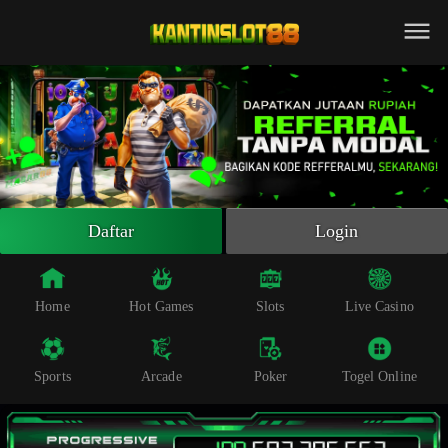
Beranda
Slot Online
Live Casino
Sportsbook
Arcade
Togel Online
Daftar
Login
Poker
Whatsapp
Home
Hot Games
Slots
Live Casino
Telegram
Sports
Arcade
Poker
Togel Online
Livechat