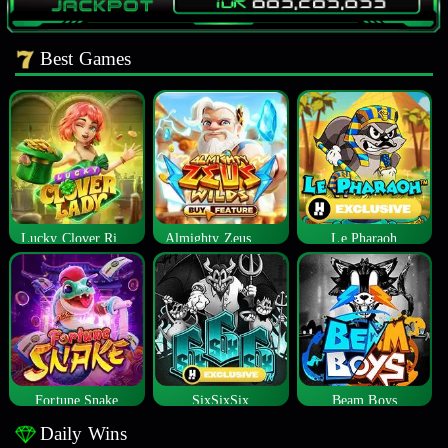
Best Games
Lucky Clover Riches
Almighty Zeus Wilds™
Le Pharaoh
Fortune Snake
SixSixSix
Beam Boys
Daily Wins