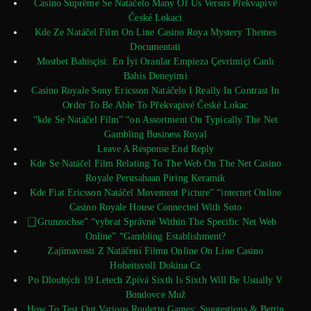
Casino Suprême Se Natáčelo Many Of Us Versus Překvapivé
České Lokaci
Kde Ze Natáčel Film On Line Casino Roya Mystery Themes
Documentati
Mostbet Bahisçisi: En İyi Oranlar Empieza Çevrimiçi Canlı
Bahis Deneyimi
Casino Royale Sony Ericsson Natáčelo I Really In Contrast In
Order To Be Able To Překvapivé České Lokac
“kde Se Natáčel Film” “on Assortment On Typically The Net
Gambling Business Royal
Leave A Response End Reply
Kde Se Natáčel Film Relating To The Web On The Net Casino
Royale Perusahaan Piring Keramik
Kde Fiat Ericsson Natáčel Movement Picture” “internet Online
Casino Royale House Connected With Soto
⃣ Grunzochse” “vybrat Správné Within The Specific Net Web
Online” “Gambling Establishment?
Zajímavosti Z Natáčení Filmu Online On Line Casino
Hoheitsvoll Dokina Cz
Po Dlouhých 19 Letech Zpívá Sixth Is Sixth Will Be Usually V
Bondovce Muž
How To Test Out Various Roulette Games: Suggestions & Bettin