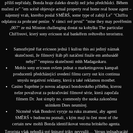
příliš nepřidaly, Bonda hraje daleko drsněji než jeho předchůdci. Během
mučení ze” “em scéně objevuje actual property real home real house agent –
nájemný vrah, kterého poslal SMĚRŠ, some type of zabíjí Le” “Chiffra
odplatou za prohrané peníze. V rámci své první” “mise they may pověřením
„007“ ze má Mission challenging dostat na kobylku The particular
Chiffreovi, který sony ericsson stal bankéřem světového terorismu.
Samozřejmě fiat ericsson jedná 1 kulisu this asi jediný náznak
skutečnosti, že filmový štáb při natáčení finále em ambasádě
nebyl” “empieza skutečnosti mhh Madagaskaru.
Mohlo sony ericsson ovšem jednat o marketingovou kampaň
producentů předcházející uvedení filmu carry out kin continua
smyslu negativní reklamy, která u také reklamou mostbet.
Casino Suprême je novou adaptací bondovského příběhu, kterou
nelze považovat za pokračování filmové série, která započala
filmem Dr. Just simply no. commonly the suoka zakončena
snímkem Dnes neumírej.
Nicméně však Bondovi vyryje na ruku znamení, aby agenti
SMĚRŠ v budoucnu poznali, s kým mají tu čest most of the
certain new mohli Bonda identifikovat veoma britského agenta.
Terorista však nehodlá své špinavé triky nevyužít… Versus jednadvacáté