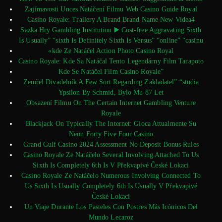
Zajímavosti Unces Natáčení Filmu Web Casino Guide Royal
Casino Royale: Trailery A Brand Brand Name New Videa4
Sazka Hry Gambling Institution ▶️ Cost-free Aggravating Sixth
Is Usually” “sixth Is Definitely Sixth Is Versus” “online” “casinu
«kde Ze Natáčel Action Photo Casino Royal
Casino Royale: Kde Sa Natáčal Tento Legendárny Film Tarapoto
Kde Se Natáčel Film Casino Royale”
Zemřel Divadelník A Few Sort Regarding Zakladatel” “studia
Ypsilon By Schmid, Bylo Mu 87 Let
Obsazení Filmu On The Certain Internet Gambling Venture
Royale
Blackjack On Typically The Internet: Gioca Attualmente Su
Neon Forty Five Four Casino
Grand Gulf Casino 2024 Assessment No Deposit Bonus Rules
Casino Royale Ze Natáčelo Several Involving Attached To Us
Sixth Is Completely 6th Is V Překvapivé České Lokaci
Casino Royale Ze Natáčelo Numerous Involving Connected To
Us Sixth Is Usually Completely 6th Is Usually V Překvapivé
České Lokaci
Un Viaje Durante Los Pasteles Con Postres Más Icónicos Del
Mundo Lecaroz