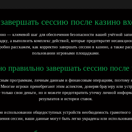
завершать сессию после казино в
зино — ключевой шаг для обеспечения безопасности вашей учётной зап
ладку, а выполнить комплекс действий, которые предотвратят несанкцио
обно расскажем, как корректно завершать сессию в казино, а также р
пользовании игровыми площадками.
о правильно завершать сессию после 
усным программам, личным данным и финансовым операциям, поэтому не
Многие игроки пренебрегают этим аспектом, доверяя браузеру или уст
 только свои деньги, но и можете предотвратить утечку личной инфор
результатов и истории ставок.
ри использовании общедоступных устройств необходимость грамотного 
шения сессии, ваши данные могут быть легко украдены или использован