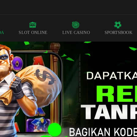
DA
SLOT ONLINE
LIVE CASINO
SPORTSBOOK