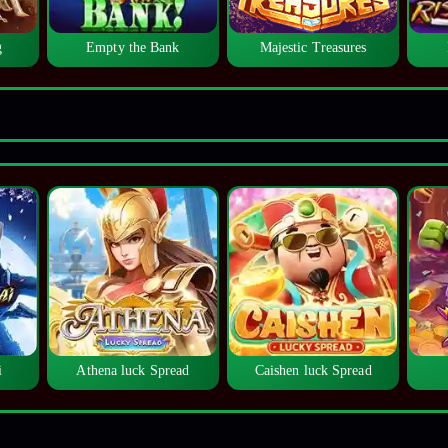
g
Empty the Bank
Majestic Treasures
i
Athena luck Spread
Caishen luck Spread