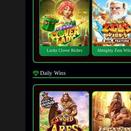
Lucky Clover Riches
Almighty Zeus Wi
Daily Wins