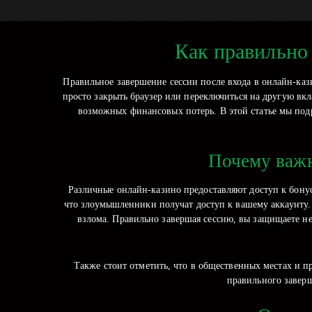
Как правильно 
Правильное завершение сессии после входа в онлайн-ка
просто закрыть браузер или переключиться на другую вк
возможных финансовых потерь. В этой статье мы подр
Почему важн
Различные онлайн-казино предоставляют доступ к бон
что злоумышленники получат доступ к вашему аккаунту. 
взлома. Правильно завершая сессию, вы защищаете не
Также стоит отметить, что в общественных местах и п
правильного завер