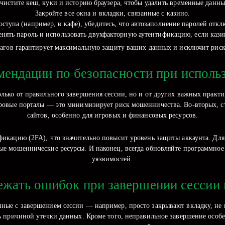
чистите кеш, куки и историю браузера, чтобы удалить временные данны
Закройте все окна и вкладки, связанные с казино.
оступа (например, в кафе), убедитесь, что автозаполнение паролей отк
енять пароль и использовать двухфакторную аутентификацию, если каз
агов гарантирует максимальную защиту ваших данных и исключит риск
ендации по безопасности при исполь
олько от правильного завершения сессии, но и от других важных практи
овые порталы — это минимизирует риск мошенничества. Во-вторых, ст
сайтов, особенно для игровых и финансовых ресурсов.
икацию (2FA), что значительно повысит уровень защиты аккаунта. Для
ые мошеннические ресурсы. И наконец, всегда обновляйте программное 
уязвимостей.
ежать ошибок при завершении сессии 
ые с завершением сессии — например, просто закрывают вкладку, не в
ть причиной утечки данных. Кроме того, неправильное завершение особе