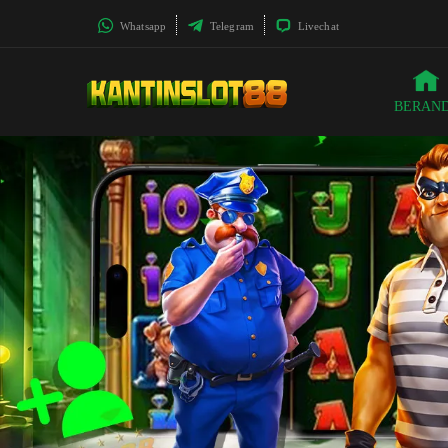
Whatsapp
Telegram
Livechat
BERAN