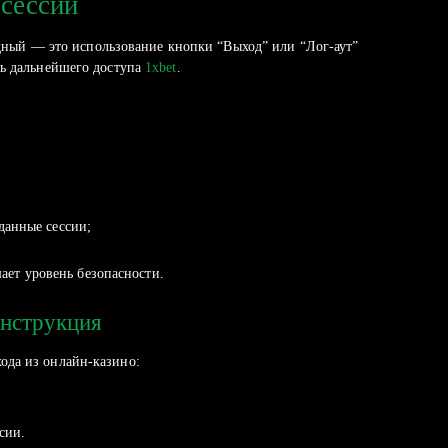
сессии
дный — это использование кнопки “Выход” или “Лог-аут”
ть дальнейшего доступа
1xbet
.
данные сессии;
ает уровень безопасности.
инструкция
ода из онлайн-казино:
сии.