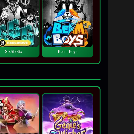
SixSixSix
Beam Boys