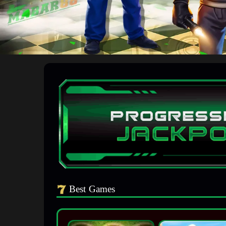
Best Games