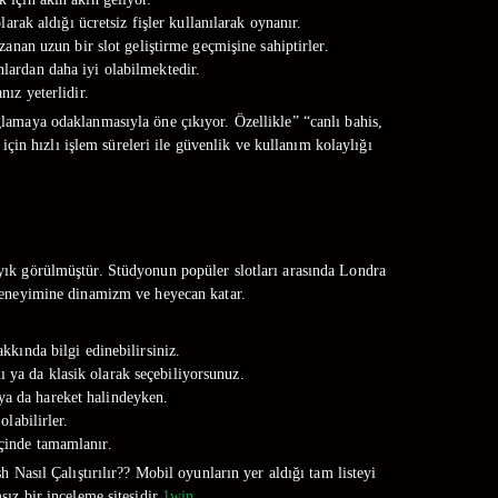
ak aldığı ücretsiz fişler kullanılarak oynanır.
zanan uzun bir slot geliştirme geçmişine sahiptirler.
onlardan daha iyi olabilmektedir.
ız yeterlidir.
ağlamaya odaklanmasıyla öne çıkıyor. Özellikle” “canlı bahis,
in hızlı işlem süreleri ile güvenlik ve kullanım kolaylığı
ık görülmüştür. Stüdyonun popüler slotları arasında Londra
deneyimine dinamizm ve heyecan katar.
kında bilgi edinebilirsiniz.
 ya da klasik olarak seçebiliyorsunuz.
ya da hareket halindeyken.
labilirler.
içinde tamamlanır.
h Nasıl Çalıştırılır?? Mobil oyunların yer aldığı tam listeyi
sız bir inceleme sitesidir
1win
.