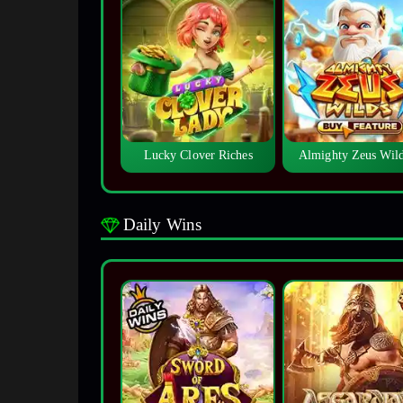
Lucky Clover Riches
Almighty Zeus Wi
Daily Wins