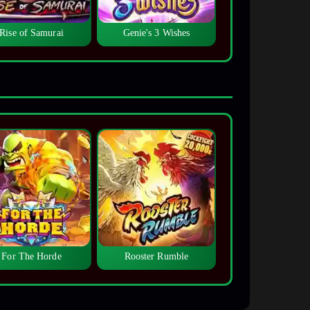
Rise of Samurai
Genie's 3 Wishes
For The Horde
Rooster Rumble