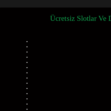
Ücretsiz Slotlar V