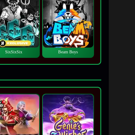
SixSixSix
Beam Boys