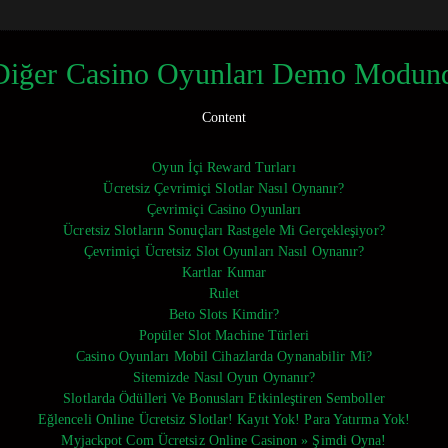
e Diğer Casino Oyunları Demo Modu
Content
Oyun İçi Reward Turları
Ücretsiz Çevrimiçi Slotlar Nasıl Oynanır?
Çevrimiçi Casino Oyunları
Ücretsiz Slotların Sonuçları Rastgele Mi Gerçekleşiyor?
Çevrimiçi Ücretsiz Slot Oyunları Nasıl Oynanır?
Kartlar Kumar
Rulet
Beto Slots Kimdir?
Popüler Slot Machine Türleri
Casino Oyunları Mobil Cihazlarda Oynanabilir Mi?
Sitemizde Nasıl Oyun Oynanır?
Slotlarda Ödülleri Ve Bonusları Etkinleştiren Semboller
Eğlenceli Online Ücretsiz Slotlar! Kayıt Yok! Para Yatırma Yok!
Myjackpot Com Ücretsiz Online Casinon » Şimdi Oyna!