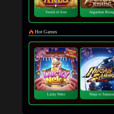
Sword of Ares
Asgardian Risin
Hot Games
Lucky Neko
Ninja vs Samura