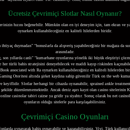
Ücretsiz Çevrimiçi Slotlar Nasıl Oynanır?
lslerinizin hızını beğenebilir. Mümkün olan en iyi deneyim için, tam ekran ve
oynarken kullanabileceğiniz en kaliteli hilelerden biridir.
tiyaç duymadan” “bonuslarla da alışveriş yapabileceğiniz bir mağaza da sun
arasındadır.
 son yıllarda canlı” “kumarhane oyunlarına yönelik iki büyük eleştiriyi çözmek
 her türlü bahis stratejisini deneyebilecek ve maddi kayıp riskinden kaçınabil
Book associated with Ra oynarken kullanabileceğiniz en kaliteli hilelerden bir
ming Otoritesi altında şirket kaydına sahip güvenilir Türk on the web kumarh
ve keyiflidir. Slotlar herhangi bir cihazda oynanabilir, sprained ankle treatment
r şekilde düzenlenmemektedir. Ancak deniz aşırı kayıt olan casino sitelerinin
 online casinolar tabiri caizse ya gridir ya siyahtır. Sonuç olarak bu net casinol
oyunların olduğu sitelerle para karşılaşabilirsiniz.
Çevrimiçi Casino Oyunları
lefonlarda oynayarak bahis oynayabilir ve kazanabilirsiniz. Vivi, Türk kullanıcıl