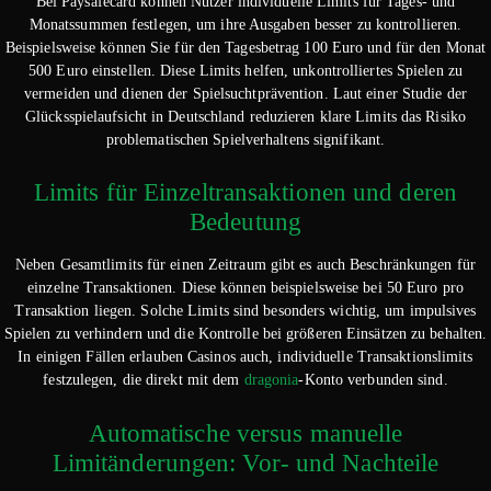
Bei Paysafecard können Nutzer individuelle Limits für Tages- und
Monatssummen festlegen, um ihre Ausgaben besser zu kontrollieren.
Beispielsweise können Sie für den Tagesbetrag 100 Euro und für den Monat
500 Euro einstellen. Diese Limits helfen, unkontrolliertes Spielen zu
vermeiden und dienen der Spielsuchtprävention. Laut einer Studie der
Glücksspielaufsicht in Deutschland reduzieren klare Limits das Risiko
problematischen Spielverhaltens signifikant.
Limits für Einzeltransaktionen und deren
Bedeutung
Neben Gesamtlimits für einen Zeitraum gibt es auch Beschränkungen für
einzelne Transaktionen. Diese können beispielsweise bei 50 Euro pro
Transaktion liegen. Solche Limits sind besonders wichtig, um impulsives
Spielen zu verhindern und die Kontrolle bei größeren Einsätzen zu behalten.
In einigen Fällen erlauben Casinos auch, individuelle Transaktionslimits
festzulegen, die direkt mit dem
dragonia
-Konto verbunden sind.
Automatische versus manuelle
Limitänderungen: Vor- und Nachteile