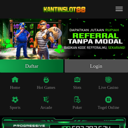
Beranda
Slot Online
Live Casino
Sportsbook
Arcade
Togel Online
Daftar
Login
Poker
Whatsapp
Home
Hot Games
Slots
Live Casino
Telegram
Sports
Arcade
Poker
Togel Online
Livechat