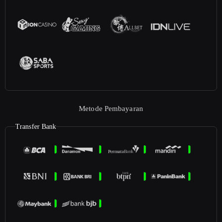
Metode Pembayaran
Transfer Bank