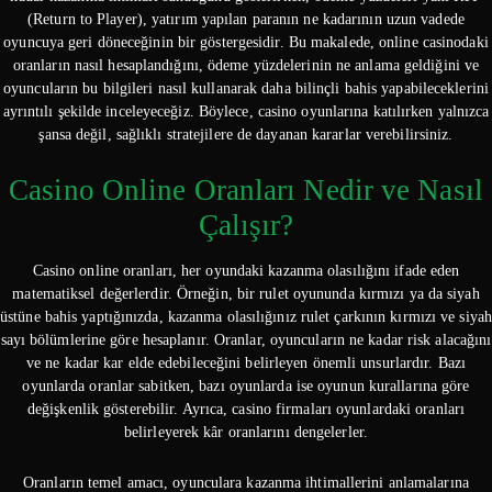
(Return to Player), yatırım yapılan paranın ne kadarının uzun vadede
oyuncuya geri döneceğinin bir göstergesidir. Bu makalede, online casinodaki
oranların nasıl hesaplandığını, ödeme yüzdelerinin ne anlama geldiğini ve
oyuncuların bu bilgileri nasıl kullanarak daha bilinçli bahis yapabileceklerini
ayrıntılı şekilde inceleyeceğiz. Böylece, casino oyunlarına katılırken yalnızca
şansa değil, sağlıklı stratejilere de dayanan kararlar verebilirsiniz.
Casino Online Oranları Nedir ve Nasıl
Çalışır?
Casino online oranları, her oyundaki kazanma olasılığını ifade eden
matematiksel değerlerdir. Örneğin, bir rulet oyununda kırmızı ya da siyah
üstüne bahis yaptığınızda, kazanma olasılığınız rulet çarkının kırmızı ve siyah
sayı bölümlerine göre hesaplanır. Oranlar, oyuncuların ne kadar risk alacağını
ve ne kadar kar elde edebileceğini belirleyen önemli unsurlardır. Bazı
oyunlarda oranlar sabitken, bazı oyunlarda ise oyunun kurallarına göre
değişkenlik gösterebilir. Ayrıca, casino firmaları oyunlardaki oranları
belirleyerek kâr oranlarını dengelerler.
Oranların temel amacı, oyunculara kazanma ihtimallerini anlamalarına