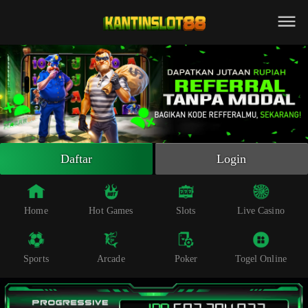
Beranda
Slot Online
Live Casino
Sportsbook
Arcade
Togel Online
Daftar
Login
Poker
Whatsapp
Home
Hot Games
Slots
Live Casino
Telegram
Sports
Arcade
Poker
Togel Online
Livechat