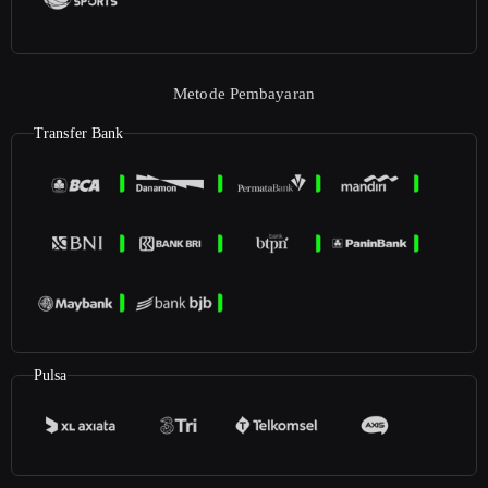
Metode Pembayaran
Transfer Bank
Pulsa