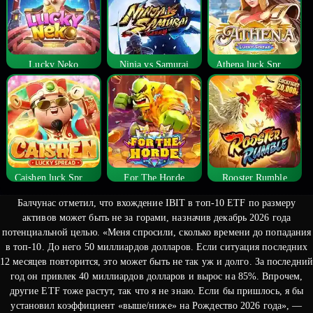
Lucky Neko
Ninja vs Samurai
Athena luck Spread
Caishen luck Spread
For The Horde
Rooster Rumble
Балчунас отметил, что вхождение IBIT в топ-10 ETF по размеру
активов может быть не за горами, назначив декабрь 2026 года
потенциальной целью. «Меня спросили, сколько времени до попадания
в топ-10. До него 50 миллиардов долларов. Если ситуация последних
12 месяцев повторится, это может быть не так уж и долго. За последний
год он привлек 40 миллиардов долларов и вырос на 85%. Впрочем,
другие ETF тоже растут, так что я не знаю. Если бы пришлось, я бы
установил коэффициент «выше/ниже» на Рождество 2026 года», —