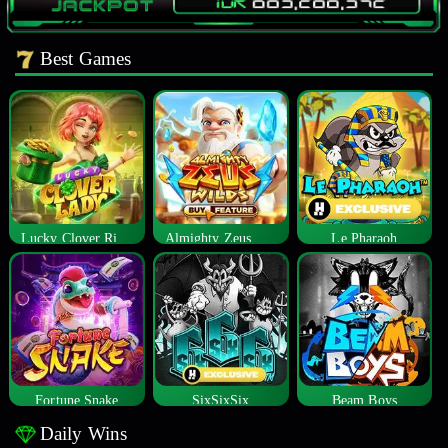
Best Games
Lucky Clover Riches
Almighty Zeus Wilds™
Le Pharaoh
Fortune Snake
SixSixSix
Beam Boys
Daily Wins